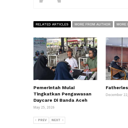
RELATED ARTICLES
MORE FROM AUTHOR
MORE 
Pemerintah Mulai
Fatherles
Tingkatkan Pengawasan
December 22,
Daycare Di Banda Aceh
May 25, 2026
PREV
NEXT