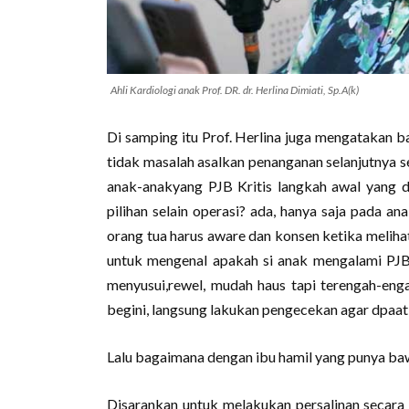
Ahli Kardiologi anak Prof. DR. dr. Herlina Dimiati, Sp.A(k)
Di samping itu Prof. Herlina juga mengatakan b
tidak masalah asalkan penanganan selanjutnya s
anak-anakyang PJB Kritis langkah awal yang d
pilihan selain operasi? ada, hanya saja pada an
orang tua harus aware dan konsen ketika melihat
untuk mengenal apakah si anak mengalami PJB, 
menyusui,rewel, mudah haus tapi terengah-engah
begini, langsung lakukan pengecekan agar dpaat 
Lalu bagaimana dengan ibu hamil yang punya baw
Disarankan untuk melakukan persalinan secara 