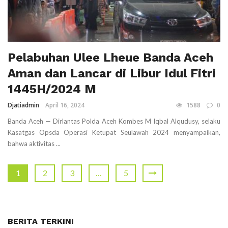
Pelabuhan Ulee Lheue Banda Aceh
Aman dan Lancar di Libur Idul Fitri
1445H/2024 M
Djatiadmin
April 16, 2024
1588
0
Banda Aceh — Dirlantas Polda Aceh Kombes M Iqbal Alqudusy, selaku
Kasatgas Opsda Operasi Ketupat Seulawah 2024 menyampaikan,
bahwa aktivitas ...
1
2
3
…
5
BERITA TERKINI