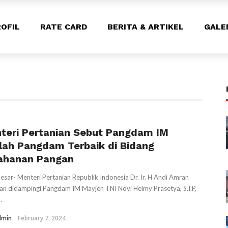
OFIL
RATE CARD
BERITA & ARTIKEL
GALE
teri Pertanian Sebut Pangdam IM
lah Pangdam Terbaik di Bidang
ahanan Pangan
esar- Menteri Pertanian Republik Indonesia Dr. Ir. H Andi Amran
an didampingi Pangdam IM Mayjen TNI Novi Helmy Prasetya, S.I.P,
.
dmin
February 7, 2024