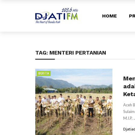
HOME
PR
TAG:
MENTERI PERTANIAN
BERITA
Men
ada
Ket
Aceh B
Sulaim
M.I.P, ..
Djatia