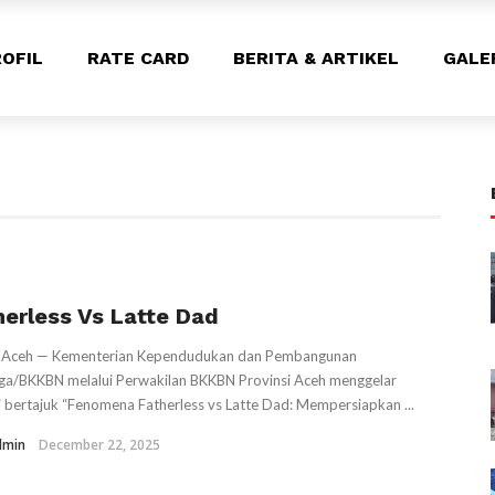
OFIL
RATE CARD
BERITA & ARTIKEL
GALE
herless Vs Latte Dad
 Aceh — Kementerian Kependudukan dan Pembangunan
ga/BKKBN melalui Perwakilan BKKBN Provinsi Aceh menggelar
i bertajuk “Fenomena Fatherless vs Latte Dad: Mempersiapkan ...
dmin
December 22, 2025