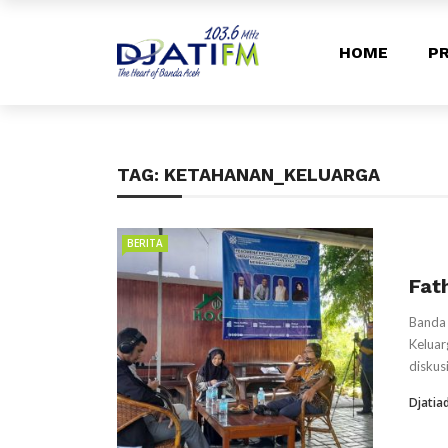
HOME
PR
TAG:
KETAHANAN_KELUARGA
BERITA
Fat
Banda
Keluar
diskus
Djatia